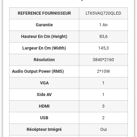
REFERENCE FOURNISSEUR
LT65VAQ720QLED
Garantie
1 An
Hauteur En Cm (Height)
83,6
Largeur En Cm (Width)
145,3
Résolution
3840*2160
Audio Output Power (RMS)
2*10W
VGA
1
Side AV
1
HDMI
3
USB
2
Récépteur Intégré
Oui