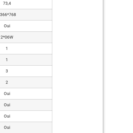
73,4
366*768
Oui
2*06W
1
1
3
2
Oui
Oui
Oui
Oui