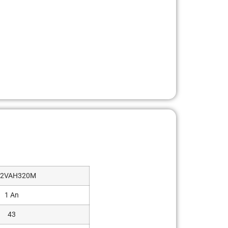
32VAH320M
1 An
43