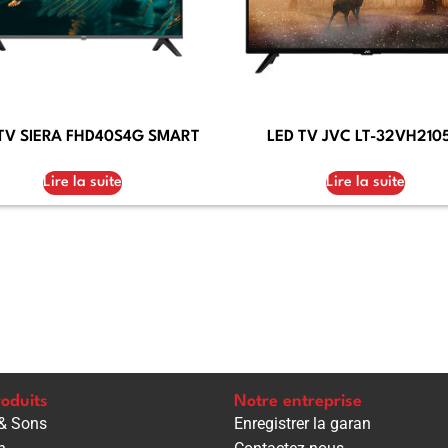
TV SIERA FHD40S4G SMART
LED TV JVC LT-32VH210
Lire la suite
Lire la suite
oduits
Notre entreprise
& Sons
Enregistrer la garan