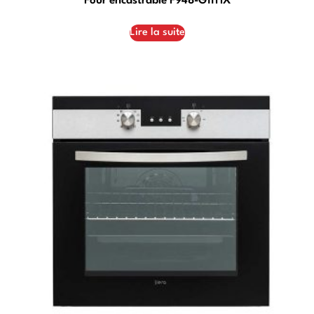
Four encastrable F948-G11TIX
Lire la suite