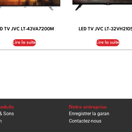
D TV JVC LT-43VA7200M
LED TV JVC LT-32VH210
Lire la suite
Lire la suite
oduits
Notre entreprise
& Sons
Enregistrer la garan
n
Contactez-nous