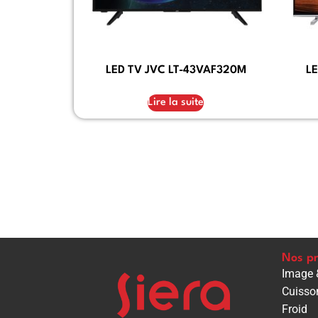
LED TV JVC LT-43VAF320M
LE
Lire la suite
Nos pr
Image 
Cuisso
Froid