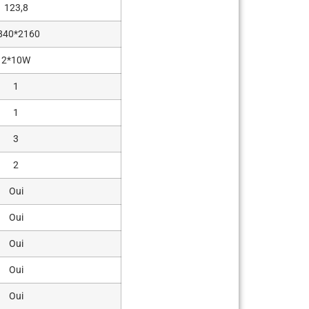
123,8
840*2160
2*10W
1
1
3
2
Oui
Oui
Oui
Oui
Oui