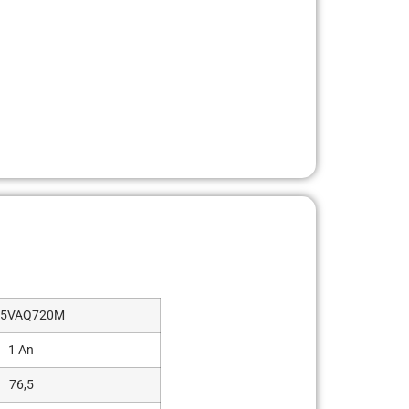
55VAQ720M
1 An
76,5