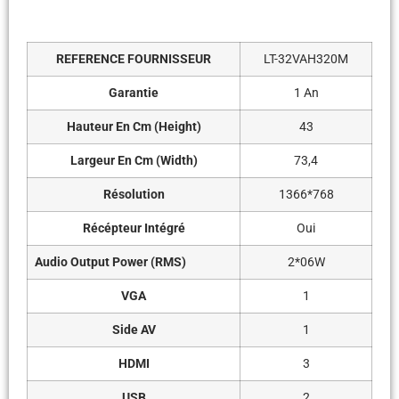
REFERENCE FOURNISSEUR
LT-32VAH320M
Garantie
1 An
Hauteur En Cm (Height)
43
Largeur En Cm (Width)
73,4
Résolution
1366*768
Récépteur Intégré
Oui
Audio Output Power (RMS)
2*06W
VGA
1
Side AV
1
HDMI
3
USB
2