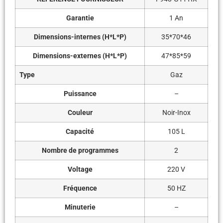
Garantie
1 An
Dimensions-internes (H*L*P)
35*70*46
Dimensions-externes (H*L*P)
47*85*59
Type
Gaz
Puissance
–
Couleur
Noir-Inox
Capacité
105 L
Nombre de programmes
2
Voltage
220 V
Fréquence
50 HZ
Minuterie
–