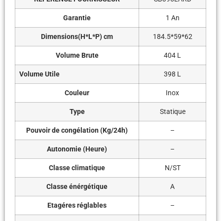
Garantie
1 An
Dimensions(H*L*P) cm
184.5*59*62
Volume Brute
404 L
Volume Utile
398 L
Couleur
Inox
Type
Statique
Pouvoir de congélation (Kg/24h)
–
Autonomie (Heure)
–
Classe climatique
N/ST
Classe énérgétique
A
Etagéres réglables
–