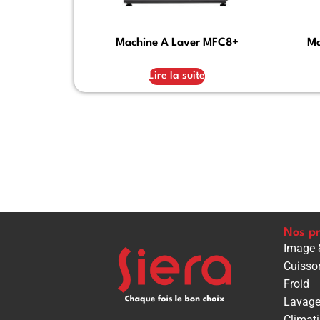
Machine A Laver MFC8+
Ma
Lire la suite
Nos pr
Image 
Cuisso
Froid
Lavag
Climati