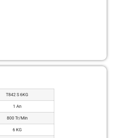
T842 S 6KG
1 An
800 Tr/Min
6 KG