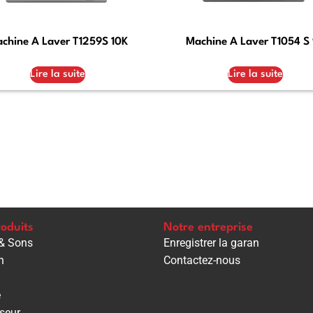
chine A Laver T1259S 10K
Machine A Laver T1054 S
Lire la suite
Lire la suite
oduits
Notre entreprise
& Sons
Enregistrer la garan
n
Contactez-nous
e
seur