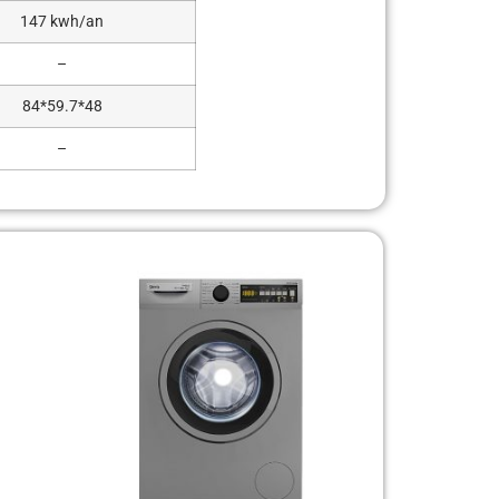
147 kwh/an
–
84*59.7*48
–