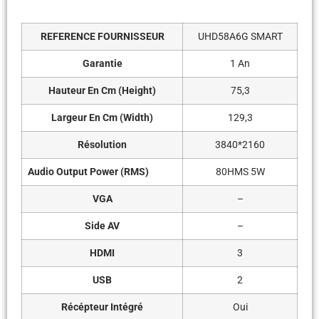
REFERENCE FOURNISSEUR
UHD58A6G SMART
Garantie
1 An
Hauteur En Cm (Height)
75,3
Largeur En Cm (Width)
129,3
Résolution
3840*2160
Audio Output Power (RMS)
80HMS 5W
VGA
–
Side AV
–
HDMI
3
USB
2
Récépteur Intégré
Oui