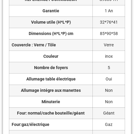
Garantie
1 An
Volume utile (H*L*P)
32*76*41
Dimensions (H*L*P) cm
85*90*58
Couvercle : Verre / Tôle
Verre
Couleur
inox
Nombre de foyers
5
Allumage table électrique
Oui
Allumage intégre aux manettes
Non
Minuterie
Non
Four: normal/cache bouteille/géant
Géant
Four:gaz/électrique
Gaz