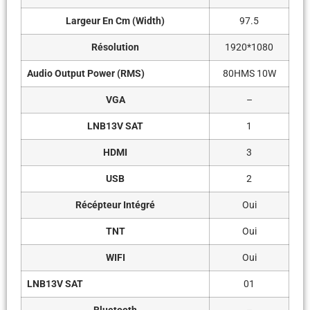
Largeur En Cm (Width)
97.5
Résolution
1920*1080
Audio Output Power (RMS)
80HMS 10W
VGA
–
LNB13V SAT
1
HDMI
3
USB
2
Récépteur Intégré
Oui
TNT
Oui
WIFI
Oui
LNB13V SAT
01